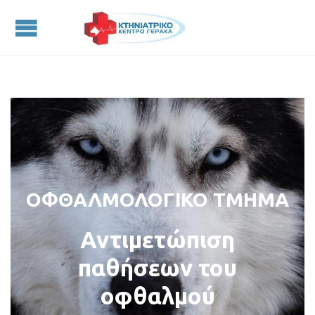
ΟΦΘΑΛΜΟΛΟΓΙΚΟ ΤΜΗΜΑ
Αντιμετώπιση
παθήσεων του
οφθαλμού